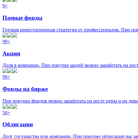
9+
Паевые фонды
Готовая инвестиционная стратегия от профессионалов. При пок
99+
Акции
Доля в компании. При покупке акций можно заработать на рост
99+
Фонды на бирже
При покупке фондов можно заработать на росте цены и на див
50+
Облигации
Долг государства или компании. При покупке облигации вы за