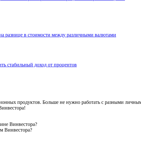
 на разнице в стоимости между различными валютами
ить стабильный доход от процентов
ционных продуктов. Больше не нужно работать с разными личны
Винвестора!
зине Винвестора?
ом Винвестора?