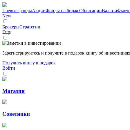
Паевые фонды
Акции
Фонды на бирже
Облигации
Валюта
Фьюче
New
Брокеры
Стратегии
Еще
Зарегистрируйтесь и получите в подарок книгу об инвестициях
Получить книгу в подарок
Войти
Магазин
Советники