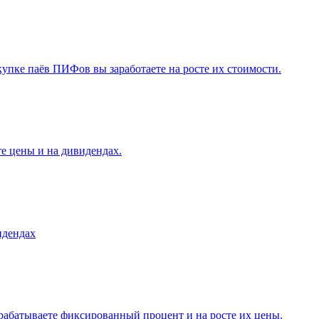
упке паёв ПИФов вы заработаете на росте их стоимости.
е цены и на дивидендах.
идендах
рабатываете фиксированный процент и на росте их цены.