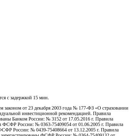
я с задержкой 15 мин.
м законом от 23 декабря 2003 года № 177-ФЗ «О страховании
видуальной инвестиционной рекомендацией. Правила
ны Банком России: № 3152 от 17.05.2016 г. Правила
ФСФР России: № 0363-75409054 от 01.06.2005 г. Правила
ФР России: № 0439-75408664 от 13.12.2005 г. Правила
зарегистрированы ФСФР России: № 0364-75409132 от