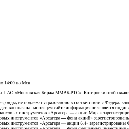
по 14:00 по Мск
ы ПАО «Московская Биржа ММВБ-РТС». Котировки отображаютс
 фонды, не подлежат страхованию в соответствии с Федеральны
едставленная на настоящем сайте информация не является инди
нсовых инструментов «Арсагера — акции Мира» зарегистрирова
вых инструментов «Арсагера — фонд акций» зарегистрированы 
ых инструментов «Арсагера — акции 6.4» зарегистрированы ФС
овых инструментов «Арсагера — фонд смешанных инвестиций» 